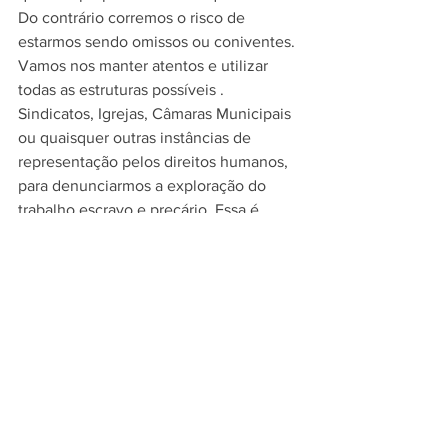
Do contrário corremos o risco de 
estarmos sendo omissos ou coniventes.
Vamos nos manter atentos e utilizar 
todas as estruturas possíveis .  
Sindicatos, Igrejas, Câmaras Municipais 
ou quaisquer outras instâncias de 
representação pelos direitos humanos, 
para denunciarmos a exploração do 
trabalho escravo e precário. Essa é 
nossa obrigação mínima enquanto 
pessoas que lutam e sonham por uma 
sociedade mais justa e igualitária.
Eliseu Silva Costa
Presidente da Federação dos 
Metalúrgicos do Estado de São Paulo