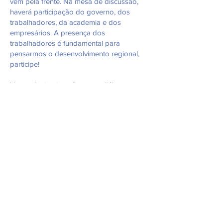
vem pela frente. Na mesa de discussão,
haverá participação do governo, dos
trabalhadores, da academia e dos
empresários. A presença dos
trabalhadores é fundamental para
pensarmos o desenvolvimento regional,
participe!
Vamos juntos transformar o diálogo em
ações pelo desenvolvimento da nossa
região, sem esquecer as pessoas. Por isso
é tão importante e necessário a
participação de todos os setores da
sociedade. Vamos juntos!
Neoindustrialização com transição justa
Recentemente o governo federal lançou o
plano de neoindustrialização, que tem
como objetivo principal estimular a
inovação e o desenvolvimento sustentável
nacional. No que se refere a indústria, o