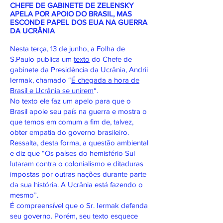
CHEFE DE GABINETE DE ZELENSKY
APELA POR APOIO DO BRASIL, MAS
ESCONDE PAPEL DOS EUA NA GUERRA
DA UCRÂNIA
Nesta terça, 13 de junho, a Folha de
S.Paulo publica um
texto
do Chefe de
gabinete da Presidência da Ucrânia, Andrii
Iermak, chamado “
É chegada a hora de
Brasil e Ucrânia se unirem
“.
No texto ele faz um apelo para que o
Brasil apoie seu país na guerra e mostra o
que temos em comum a fim de, talvez,
obter empatia do governo brasileiro.
Ressalta, desta forma, a questão ambiental
e diz que “Os países do hemisfério Sul
lutaram contra o colonialismo e ditaduras
impostas por outras nações durante parte
da sua história. A Ucrânia está fazendo o
mesmo”.
É compreensível que o Sr. Iermak defenda
seu governo. Porém, seu texto esquece