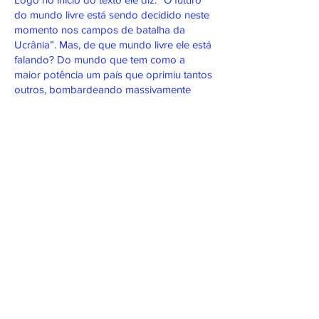
do mundo livre está sendo decidido neste
momento nos campos de batalha da
Ucrânia”. Mas, de que mundo livre ele está
falando? Do mundo que tem como a
maior potência um país que oprimiu tantos
outros, bombardeando massivamente
inocentes com napalm, como foi feito na
Guerra do Vietnã, promovendo ataques
ostensivos através de drones, como na
Guerra do Afeganistão? O único país do
mundo que fez uso da bomba atômica
duas vezes seguidas, nas cidades
japoneses de Hiroshima e Nagasaki, em
agosto de 1945, logo após a Segunda
Guerra Mundal? Um país que quer, através
da atual guerra, cercar a Rússia e depois a
China para se manter como a maior
potência?
Por isso, omitir o papel central dos EUA
em sua argumentação torna o artigo de
Andrii Iermak falso e inválido.