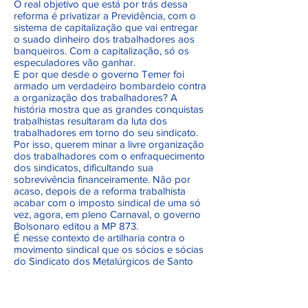
O real objetivo que está por trás dessa
reforma é privatizar a Previdência, com o
sistema de capitalização que vai entregar
o suado dinheiro dos trabalhadores aos
banqueiros. Com a capitalização, só os
especuladores vão ganhar.
E por que desde o governo Temer foi
armado um verdadeiro bombardeio contra
a organização dos trabalhadores? A
história mostra que as grandes conquistas
trabalhistas resultaram da luta dos
trabalhadores em torno do seu sindicato.
Por isso, querem minar a livre organização
dos trabalhadores com o enfraquecimento
dos sindicatos, dificultando sua
sobrevivência financeiramente. Não por
acaso, depois de a reforma trabalhista
acabar com o imposto sindical de uma só
vez, agora, em pleno Carnaval, o governo
Bolsonaro editou a MP 873.
É nesse contexto de artilharia contra o
movimento sindical que os sócios e sócias
do Sindicato dos Metalúrgicos de Santo
André e Mauá vão eleger, nos dias 15 e 16
de maio, a diretoria para o quadriênio
2019/2023. A missão que a nova diretoria
terá pela frente será árdua. Pois o