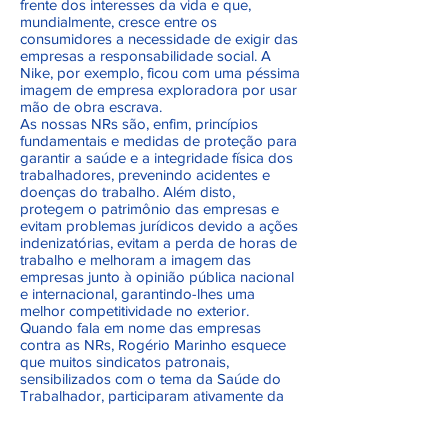
frente dos interesses da vida e que,
mundialmente, cresce entre os
consumidores a necessidade de exigir das
empresas a responsabilidade social. A
Nike, por exemplo, ficou com uma péssima
imagem de empresa exploradora por usar
mão de obra escrava.
As nossas NRs são, enfim, princípios
fundamentais e medidas de proteção para
garantir a saúde e a integridade física dos
trabalhadores, prevenindo acidentes e
doenças do trabalho. Além disto,
protegem o patrimônio das empresas e
evitam problemas jurídicos devido a ações
indenizatórias, evitam a perda de horas de
trabalho e melhoram a imagem das
empresas junto à opinião pública nacional
e internacional, garantindo-lhes uma
melhor competitividade no exterior.
Quando fala em nome das empresas
contra as NRs, Rogério Marinho esquece
que muitos sindicatos patronais,
sensibilizados com o tema da Saúde do
Trabalhador, participaram ativamente da
construção de várias NRs como a NR 12,
citada pelo secretário.
A NR 12 teve o total apoio, por exemplo,