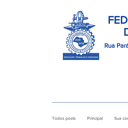
FED
Rua Pará
Início
Palavra do Presidente
Di
Todos posts
Principal
Sua co