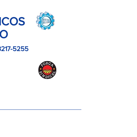
ICOS
LO
3217-5255
es
Contato
Imagens
Artigos