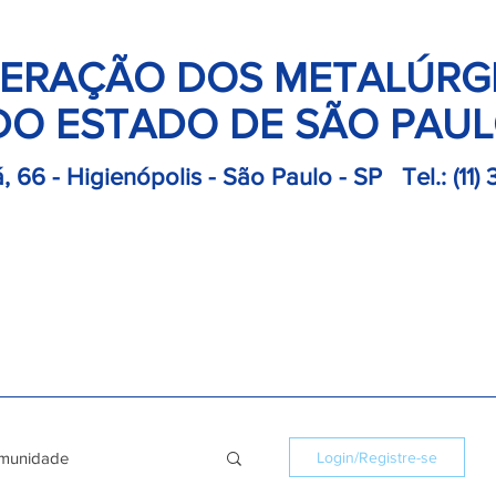
ERAÇÃO DOS METALÚRG
DO ESTADO DE SÃO PAU
, 66 - Higienópolis - São Paulo - SP
Tel.:
(11)
retoria
Departamentos
Notícias
Colônias
Convençõ
munidade
Login/Registre-se