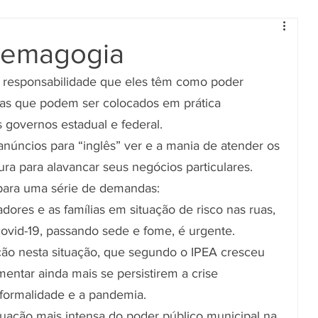
 demagogia
a responsabilidade que eles têm como poder 
mas que podem ser colocados em prática 
governos estadual e federal.
úncios para “inglês” ver e a mania de atender os 
ura para alavancar seus negócios particulares.
 para uma série de demandas:
dores e as famílias em situação de risco nas ruas, 
ovid-19, passando sede e fome, é urgente.
ão nesta situação, que segundo o IPEA cresceu 
entar ainda mais se persistirem a crise 
formalidade e a pandemia.
tuação mais intensa do poder público municipal na 