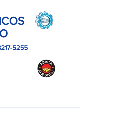
ICOS
LO
3217-5255
es
Contato
Imagens
Artigos