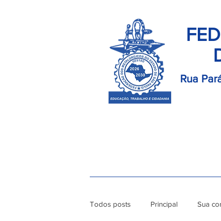
FED
Rua Pará
Início
Palavra do Presidente
Di
Todos posts
Principal
Sua co