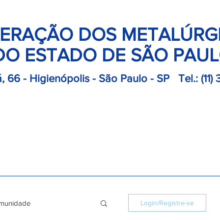
ERAÇÃO DOS METALÚRG
DO ESTADO DE SÃO PAU
, 66 - Higienópolis - São Paulo - SP
Tel.:
(11)
retoria
Departamentos
Notícias
Colônias
Convençõ
munidade
Login/Registre-se