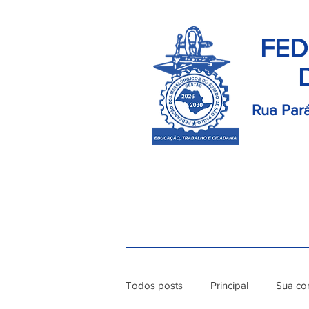
FED
Rua Pará
Início
Palavra do Presidente
Di
Todos posts
Principal
Sua co