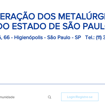
ERAÇÃO DOS METALÚRG
DO ESTADO DE SÃO PAU
, 66 - Higienópolis - São Paulo - SP
Tel.:
(11)
retoria
Departamentos
Notícias
Colônias
Convençõ
munidade
Login/Registre-se