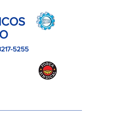
ICOS
LO
3217-5255
es
Contato
Imagens
Artigos