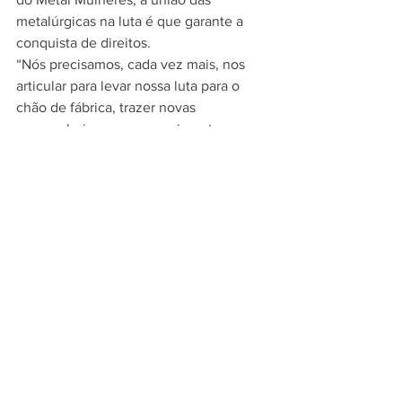
metalúrgicas na luta é que garante a 
conquista de direitos.
“Nós precisamos, cada vez mais, nos 
articular para levar nossa luta para o 
chão de fábrica, trazer novas 
companheiras para o movimento 
sindical e ampliar a participação das 
mulheres em todos os setores da vida 
pública”, avaliou Rose.
Participaram do Encontro, 
companheiras dos Sindicatos de 
Metalúrgicos de São Paulo, Cerquilho, 
São José do Rio Preto, Guarulhos, 
Baixada Santista, Osasco, Jundiaí e 
Santo André.
Foto/Texto: Assessoria de Imprensa do 