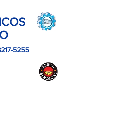
ICOS
LO
3217-5255
es
Contato
Imagens
Artigos