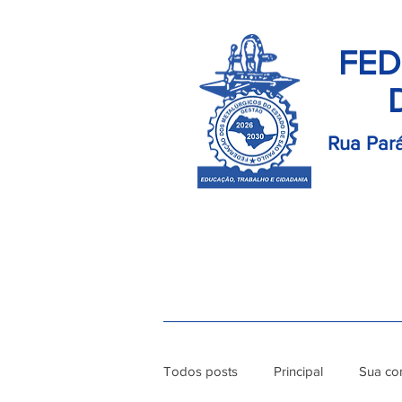
FED
Rua Pará
Início
Palavra do Presidente
Di
Todos posts
Principal
Sua co