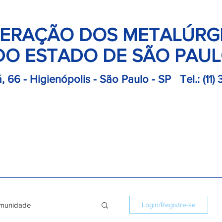
ERAÇÃO DOS METALÚRG
DO ESTADO DE SÃO PAU
, 66 - Higienópolis - São Paulo - SP
Tel.:
(11)
retoria
Departamentos
Notícias
Colônias
Convençõ
munidade
Login/Registre-se