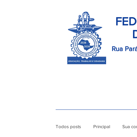
FED
Rua Pará
Início
Palavra do Presidente
Di
Todos posts
Principal
Sua co