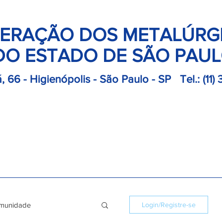
ERAÇÃO DOS METALÚRG
DO ESTADO DE SÃO PAU
, 66 - Higienópolis - São Paulo - SP
Tel.:
(11)
retoria
Departamentos
Notícias
Colônias
Convençõ
munidade
Login/Registre-se