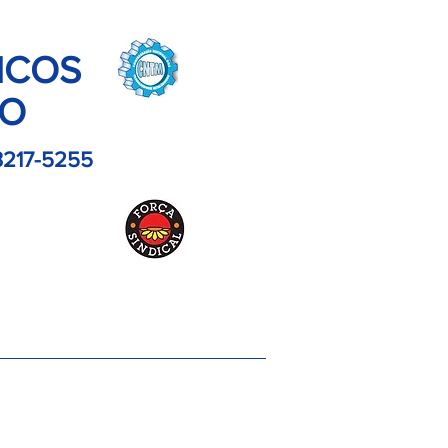
ICOS
LO
3217-5255
es
Contato
Imagens
Artigos