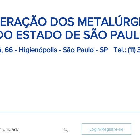
ERAÇÃO DOS METALÚRG
DO ESTADO DE SÃO PAU
, 66 - Higienópolis - São Paulo - SP
Tel.:
(11)
retoria
Departamentos
Notícias
Colônias
Convençõ
munidade
Login/Registre-se