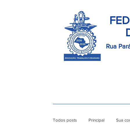
FED
Rua Pará
Início
Palavra do Presidente
Di
Todos posts
Principal
Sua co