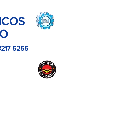
ICOS
LO
3217-5255
es
Contato
Imagens
Artigos