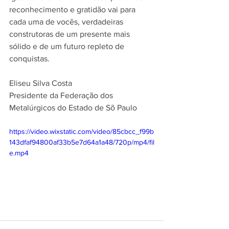
reconhecimento e gratidão vai para 
cada uma de vocês, verdadeiras 
construtoras de um presente mais 
sólido e de um futuro repleto de 
conquistas.
Eliseu Silva Costa
Presidente da Federação dos 
Metalúrgicos do Estado de Sõ Paulo
https://video.wixstatic.com/video/85cbcc_f99b
143dfaf94800af33b5e7d64a1a48/720p/mp4/fil
e.mp4