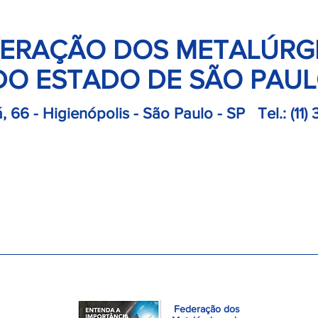
ERAÇÃO DOS METALÚRG
DO ESTADO DE SÃO PAU
, 66 - Higienópolis - São Paulo - SP
Tel.:
(11)
retoria
Departamentos
Notícias
Colônias
Convençõ
PDFs para baixar
Federação dos