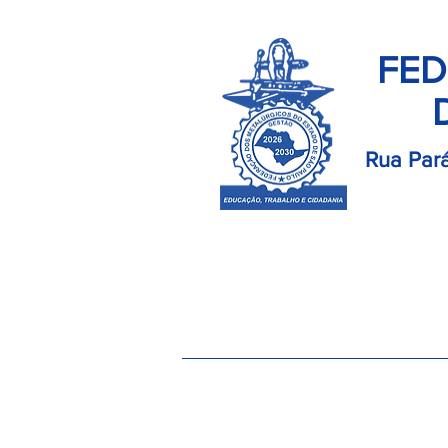
FED
Rua Pará
Início
Palavra do Presidente
Di