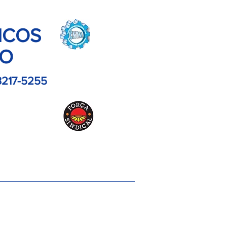
ICOS
LO
3217-5255
es
Contato
Imagens
Artigos