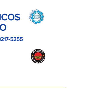
ICOS
LO
3217-5255
es
Contato
Imagens
Artigos