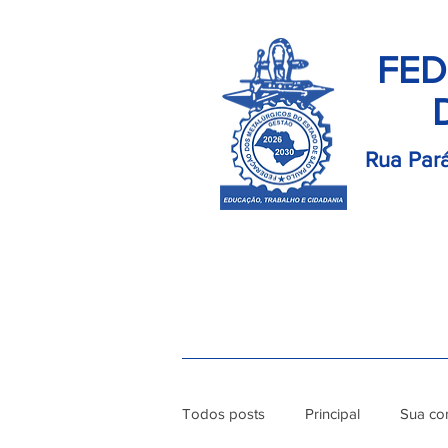
FED
Rua Pará
Início
Palavra do Presidente
Di
Todos posts
Principal
Sua co