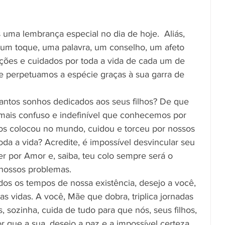
uma lembrança especial no dia de hoje.  Aliás, 
um toque, uma palavra, um conselho, um afeto 
ões e cuidados por toda a vida de cada um de 
e perpetuamos a espécie graças à sua garra de 
tantos sonhos dedicados aos seus filhos? De que 
mais confuso e indefinível que conhecemos por 
os colocou no mundo, cuidou e torceu por nossos 
oda a vida? Acredite, é impossível desvincular seu 
por Amor e, saiba, teu colo sempre será o 
 nossos problemas.
dos os tempos de nossa existência, desejo a você, 
as vidas. A você, Mãe que dobra, triplica jornadas 
, sozinha, cuida de tudo para que nós, seus filhos, 
que a sua, desejo a paz e a impossível certeza 