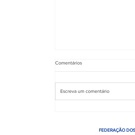
Comentários
Escreva um comentário
10 a 14 de agosto – mobilizaçã
nacional pela redução da jorna
sem redução salarial, e pelo fi
FEDERAÇÃO DOS
escala 6X1