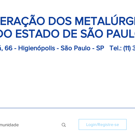
ERAÇÃO DOS METALÚRG
DO ESTADO DE SÃO PAU
, 66 - Higienópolis - São Paulo - SP
Tel.:
(11)
retoria
Departamentos
Notícias
Colônias
Convençõ
munidade
Login/Registre-se