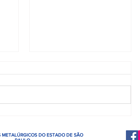
o
Metalúrgicos de Franca elegem
da,
Chapa 1
m da
 METALÚRGICOS DO ESTADO DE SÃO