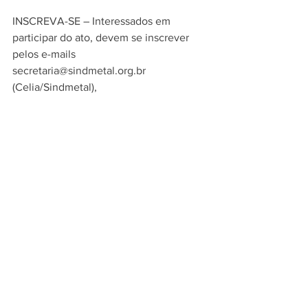
INSCREVA-SE – Interessados em 
participar do ato, devem se inscrever 
pelos e-mails 
secretaria@sindmetal.org.br 
(Celia/Sindmetal), 
ana.sinecovel@hotmail.com 
(Ana/Sinecovel) ou ainda pelo SindZap 
(11) 9 6078-0209.
Fonte: Sindicato dos Metalúrgicos de 
Osasco
Ver tudo
Posts recentes