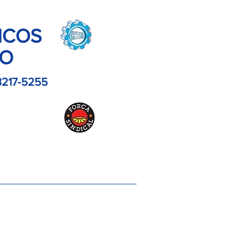
ICOS
LO
3217-5255
es
Contato
Imagens
Artigos