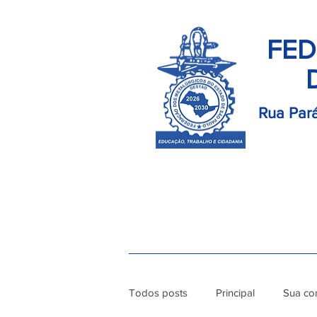
FED
Rua Pará
Início
Palavra do Presidente
Di
Todos posts
Principal
Sua co