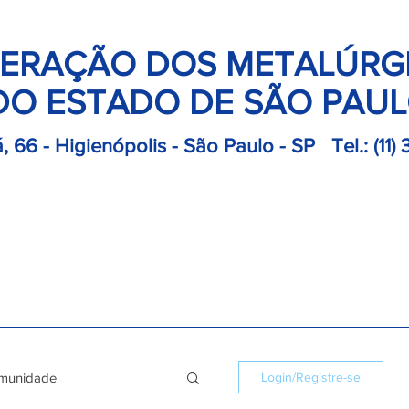
ERAÇÃO DOS METALÚRG
DO ESTADO DE SÃO PAU
, 66 - Higienópolis - São Paulo - SP
Tel.:
(11)
retoria
Departamentos
Notícias
Colônias
Convençõ
munidade
Login/Registre-se