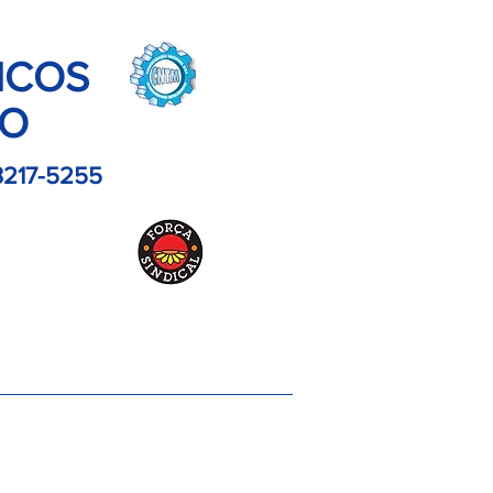
ICOS
LO
3217-5255
es
Contato
Imagens
Artigos