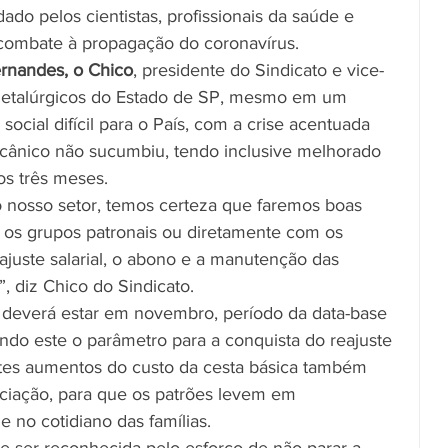
do pelos cientistas, profissionais da saúde e 
 combate à propagação do coronavírus.
ernandes, o Chico
, presidente do Sindicato e vice-
Metalúrgicos do Estado de SP, mesmo em um 
ocial difícil para o País, com a crise acentuada 
ecânico não sucumbiu, tendo inclusive melhorado 
os três meses.
o nosso setor, temos certeza que faremos boas 
m os grupos patronais ou diretamente com os 
ajuste salarial, o abono e a manutenção das 
, diz Chico do Sindicato.
 deverá estar em novembro, período da data-base 
endo este o parâmetro para a conquista do reajuste 
ntes aumentos do custo da cesta básica também 
iação, para que os patrões levem em 
e no cotidiano das famílias.