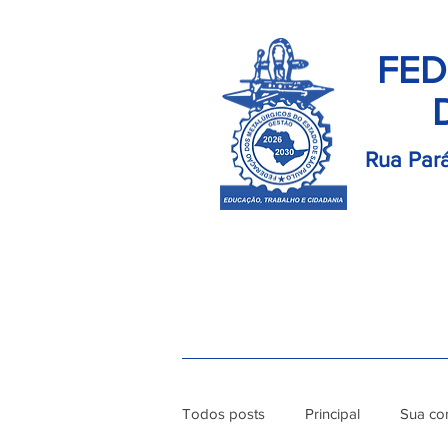
FED
Rua Pará
Início
Palavra do Presidente
Di
Todos posts
Principal
Sua co