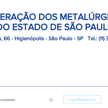
ERAÇÃO DOS METALÚRG
DO ESTADO DE SÃO PAU
, 66 - Higienópolis - São Paulo - SP
Tel.:
(11)
retoria
Departamentos
Notícias
Colônias
Convençõ
munidade
Login/Registre-se