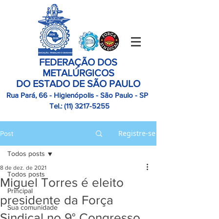
FEDERAÇÃO DOS
METALÚRGICOS
DO ESTADO DE SÃO PAULO
Rua Pará, 66 - Higienópolis - São Paulo - SP
Tel.:
(11)
3217-5255
Registre-se
Post
Todos posts
8 de dez. de 2021
Todos posts
Miguel Torres é eleito
Principal
presidente da Força
Sua comunidade
Sindical no 9° Congresso