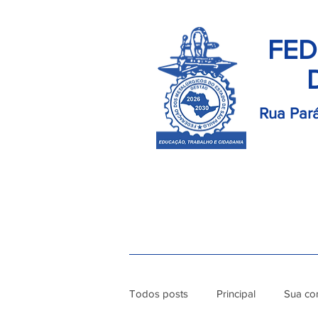
FED
Rua Pará
Início
Palavra do Presidente
Di
Todos posts
Principal
Sua co