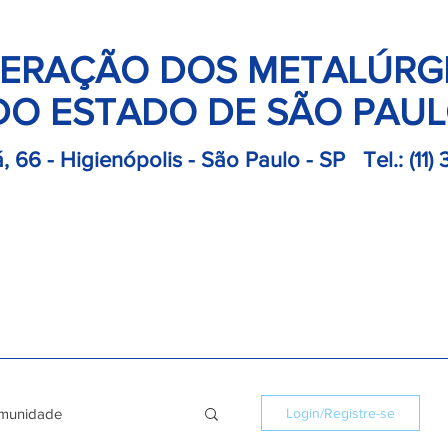
ERAÇÃO DOS METALÚRG
DO ESTADO DE SÃO PAU
, 66 - Higienópolis - São Paulo - SP
Tel.:
(11)
retoria
Departamentos
Notícias
Colônias
Convençõ
munidade
Login/Registre-se