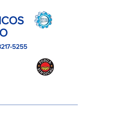
ICOS
LO
3217-5255
es
Contato
Imagens
Artigos