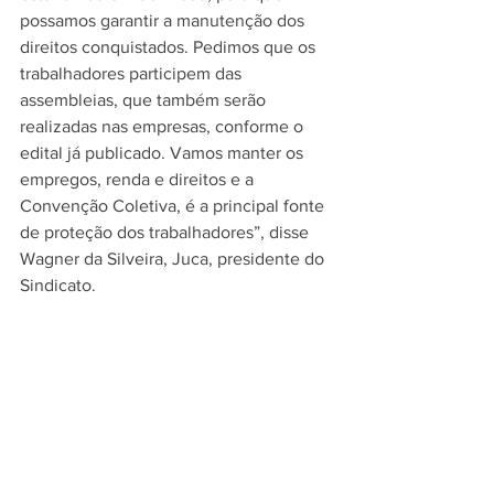
possamos garantir a manutenção dos 
direitos conquistados. Pedimos que os 
trabalhadores participem das 
assembleias, que também serão 
realizadas nas empresas, conforme o 
edital já publicado. Vamos manter os 
empregos, renda e direitos e a 
Convenção Coletiva, é a principal fonte 
de proteção dos trabalhadores”, disse 
Wagner da Silveira, Juca, presidente do 
Sindicato.
A Assembleia da Campanha Salarial foi 
realizada com segurança, seguindo 
todas as regras sanitárias recomendadas 
pelos órgãos públicos de saúde, devido 
a pandemia de Covid-19.
Fonte: Sindicato dos Metalúrgicos de 