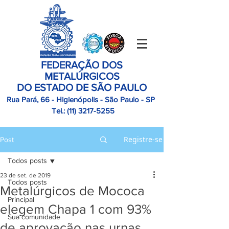
FEDERAÇÃO DOS
METALÚRGICOS
DO ESTADO DE SÃO PAULO
Rua Pará, 66 - Higienópolis - São Paulo - SP
Tel.:
(11)
3217-5255
Registre-se
Post
Todos posts
23 de set. de 2019
Todos posts
Metalúrgicos de Mococa
Principal
elegem Chapa 1 com 93%
Sua comunidade
de aprovação nas urnas