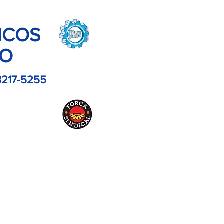
ICOS
LO
3217-5255
es
Contato
Imagens
Artigos