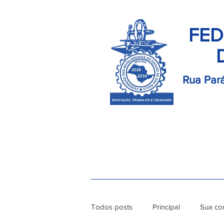
FED
Rua Pará
Início
Palavra do Presidente
Di
Todos posts
Principal
Sua co