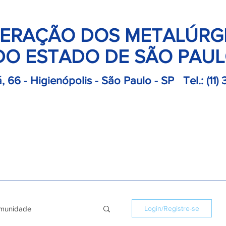
ERAÇÃO DOS METALÚRG
DO ESTADO DE SÃO PAU
, 66 - Higienópolis - São Paulo - SP
Tel.:
(11)
retoria
Departamentos
Notícias
Colônias
Convençõ
munidade
Login/Registre-se