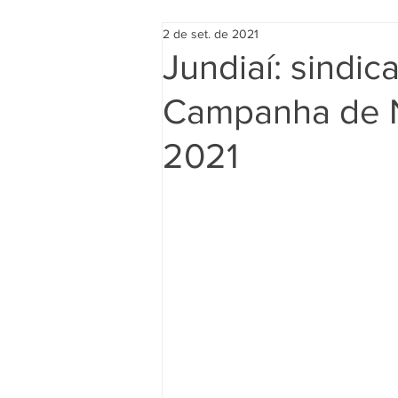
2 de set. de 2021
Jundiaí: sindic
Campanha de N
2021