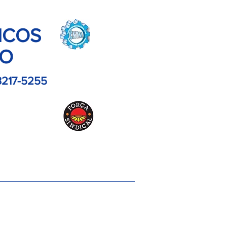
ICOS
LO
3217-5255
es
Contato
Imagens
Artigos