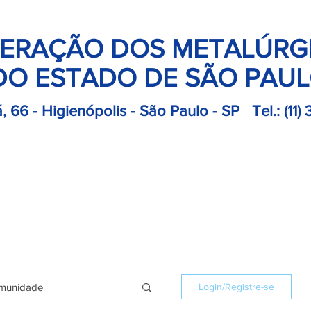
ERAÇÃO DOS METALÚRG
DO ESTADO DE SÃO PAU
, 66 - Higienópolis - São Paulo - SP
Tel.:
(11)
retoria
Departamentos
Notícias
Colônias
Convençõ
munidade
Login/Registre-se