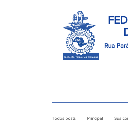
FED
Rua Pará
Início
Palavra do Presidente
Di
Todos posts
Principal
Sua co