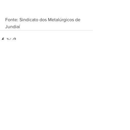
Fonte: Sindicato dos Metalúrgicos de 
Jundiaí
Ver tudo
Posts recentes