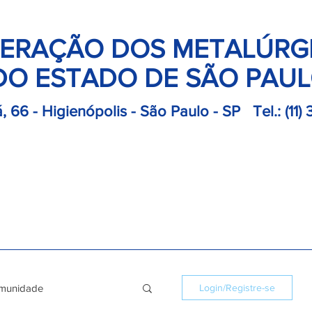
ERAÇÃO DOS METALÚRG
DO ESTADO DE SÃO PAU
, 66 - Higienópolis - São Paulo - SP
Tel.:
(11)
retoria
Departamentos
Notícias
Colônias
Convençõ
munidade
Login/Registre-se