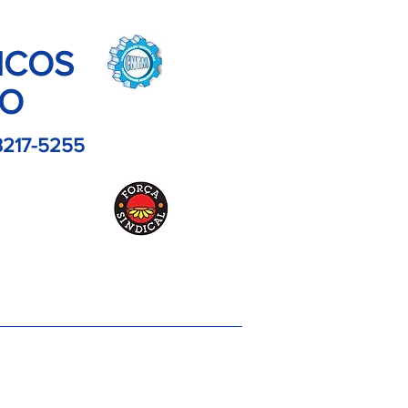
ICOS
LO
3217-5255
es
Contato
Imagens
Artigos