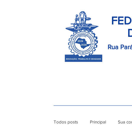
FED
Rua Pará
Início
Palavra do Presidente
Di
Todos posts
Principal
Sua co