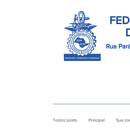
FED
Rua Pará
Início
Palavra do Presidente
Di
Todos posts
Principal
Sua co