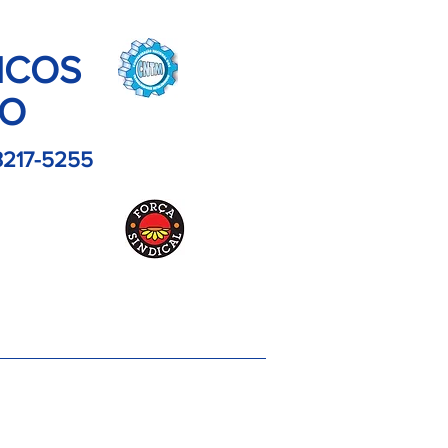
ICOS
LO
3217-5255
es
Contato
Imagens
Artigos