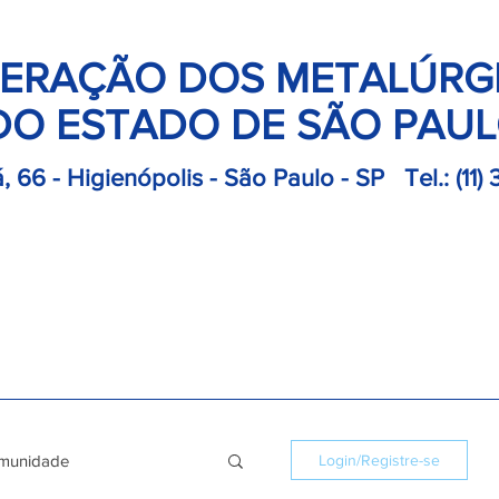
ERAÇÃO DOS METALÚRG
DO ESTADO DE SÃO PAU
, 66 - Higienópolis - São Paulo - SP
Tel.:
(11)
retoria
Departamentos
Notícias
Colônias
Convençõ
munidade
Login/Registre-se