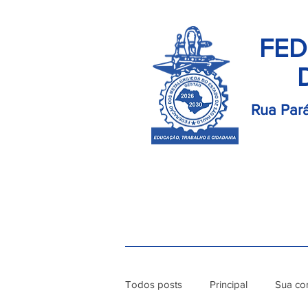
FED
Rua Pará
Início
Palavra do Presidente
Di
Todos posts
Principal
Sua co