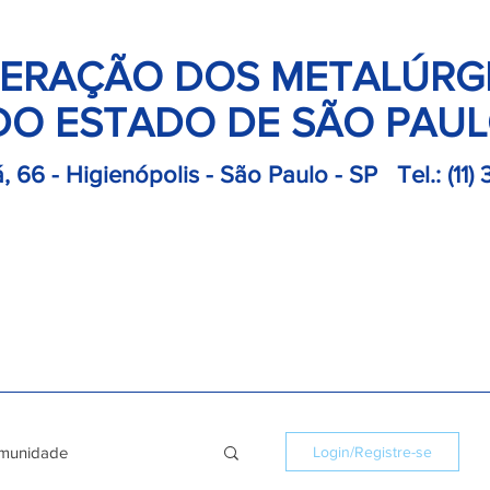
ERAÇÃO DOS METALÚRG
DO ESTADO DE SÃO PAU
, 66 - Higienópolis - São Paulo - SP
Tel.:
(11)
retoria
Departamentos
Notícias
Colônias
Convençõ
munidade
Login/Registre-se