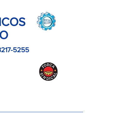
ICOS
LO
3217-5255
es
Contato
Imagens
Artigos