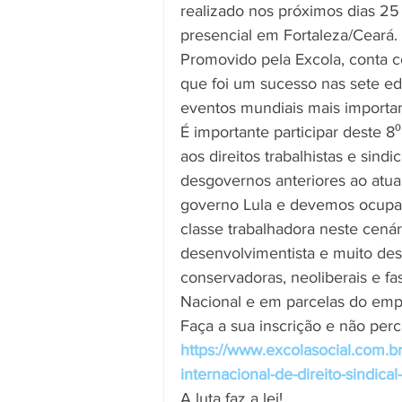
realizado nos próximos dias 25
presencial em Fortaleza/Ceará.
Promovido pela Excola, conta 
que foi um sucesso nas sete ed
eventos mundiais mais importan
É importante participar deste 
aos direitos trabalhistas e sind
desgovernos anteriores ao atu
governo Lula e devemos ocupar
classe trabalhadora neste cenári
desenvolvimentista e muito desa
conservadoras, neoliberais e fa
Nacional e em parcelas do empr
Faça a sua inscrição e não per
https://www.excolasocial.com.br
internacional-de-direito-sindica
A luta faz a lei!