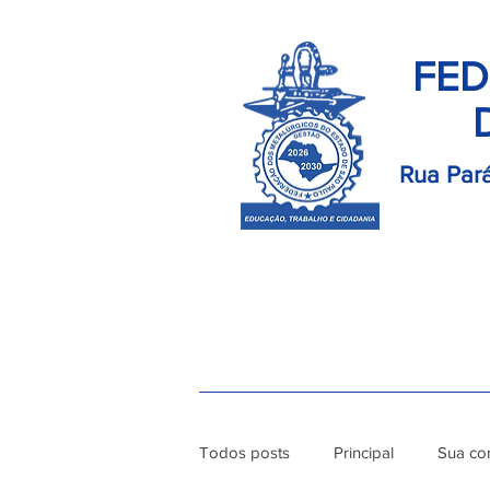
FED
Rua Pará
Início
Palavra do Presidente
Di
Todos posts
Principal
Sua co