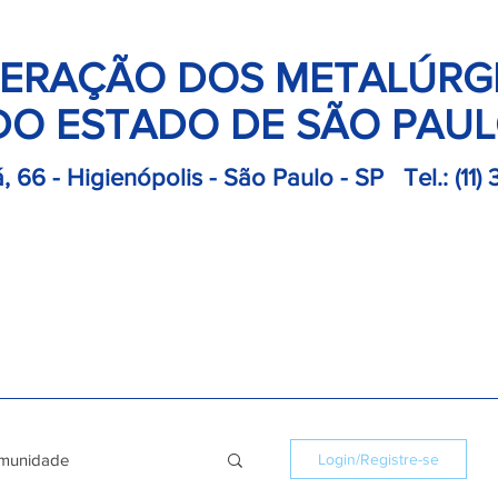
ERAÇÃO DOS METALÚRG
DO ESTADO DE SÃO PAU
, 66 - Higienópolis - São Paulo - SP
Tel.:
(11)
retoria
Departamentos
Notícias
Colônias
Convençõ
munidade
Login/Registre-se