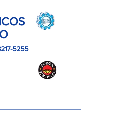
ICOS
LO
3217-5255
es
Contato
Imagens
Artigos