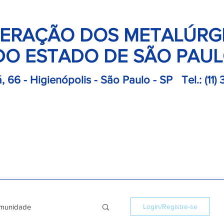
ERAÇÃO DOS METALÚRG
DO ESTADO DE SÃO PAU
, 66 - Higienópolis - São Paulo - SP
Tel.:
(11)
retoria
Departamentos
Notícias
Colônias
Convençõ
munidade
Login/Registre-se