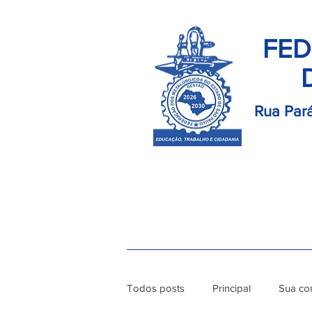
FED
Rua Pará
Início
Palavra do Presidente
Di
Todos posts
Principal
Sua co