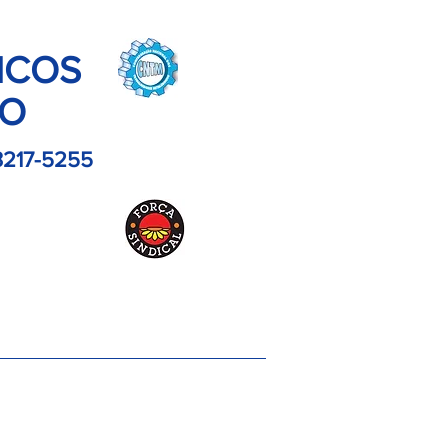
ICOS
LO
3217-5255
es
Contato
Imagens
Artigos