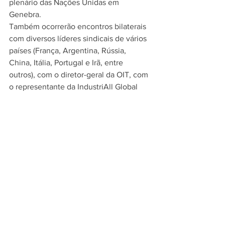
plenário das Nações Unidas em 
Genebra.
Também ocorrerão encontros bilaterais 
com diversos líderes sindicais de vários 
países (França, Argentina, Rússia, 
China, Itália, Portugal e Irã, entre 
outros), com o diretor-geral da OIT, com 
o representante da IndustriAll Global 
Union e com a delegação geral tripartite 
do Brasil conduzida pelo Ministro do 
Trabalho e Emprego, Luiz Marinho (pelo 
Governo) e Miguel Torres (pelos 
trabalhadores).
Fonte: CNTM